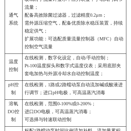
流量；
通气
配备高效除菌过滤器，过滤精度
0.2μm
；
系统
需外源压缩空气，配备优质除水稳压装置，持续
稳定供气；
扩展功能：可选配质量流量控制器（
MFC
）自动
控制空气流量
在线检测，数字化设定，自动
/
手动控制；
温度
Pt-100
温度探头和数字式温度仪表；采用底部夹
控制
套电加热与外源冷却水自动控制温度；
pH
控
在线检测，
1
路或
2
路蠕动泵自动流加碱或酸液进
制
行调节；进口
pH
电极，可高温蒸汽消毒
溶氧
在线检测，范围
0-100%
或
0-200%
；
DO
控
进口
DO
电极，可高温蒸汽消毒；
制
可选择与转速联动控制
标配
1
路蠕动泵时间比例流加补料，流加量累积