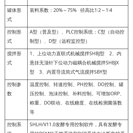
20%
75%
1
2
1
4
罐体形
装料系数：
～
径高比
∶
～
∶
式
A
PLC
C
控制形
型（普及型）、
控制系统：
型（自动控
D
式
制型）、
型（远程监控型）
1
SHBJ
2
搅拌形
、上位动力直联式机械搅拌
型
、内
SHBJX
式
悬挂无顶针下位动力磁耦合机械搅拌
3
SBY
型
、内置导流筒式气流搅拌
型
PH
DO
控制参
温度控制、转速控制、
控制、
控制、罐
ORP
数
压控制、泡沫控制、补料控制。可增加
、
DO
称重、
联动、在线糖度、在线检测菌落数
等
SHLH/V11.0
控制系
发酵专用控制软件，具有发酵专