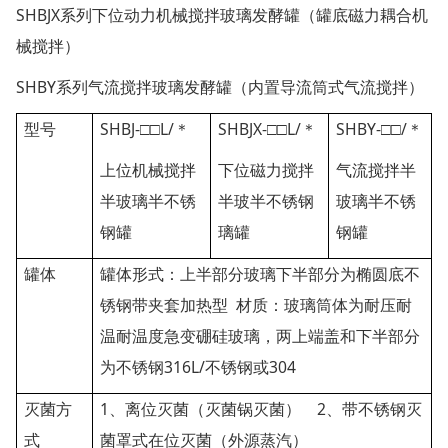
SHBJX
系列下位动力机械搅拌玻璃发酵罐（罐底磁力耦合机
械搅拌）
SHBY
系列气流搅拌玻璃发酵罐（内置导流筒式气流搅拌）
SHBJ-
L/
SHBJX-
L/
SHBY-
/
型号
□□
＊
□□
＊
□□
＊
上位机械搅拌
下位磁力搅拌
气流搅拌半
半玻璃半不锈
半玻半不锈钢
玻璃半不锈
钢罐
璃罐
钢罐
罐体
罐体形式：上半部分玻璃下半部分为椭圆底不
锈钢带夹套加热型
材质：玻璃筒体为耐压耐
温耐温度急变硼硅玻璃，两上端盖和下半部分
316L/
304
为不锈钢
不锈钢或
1
2
灭菌方
、离位灭菌（灭菌锅灭菌）
、带不锈钢灭
式
菌罩式在位灭菌（外源蒸汽）