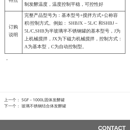
特点
制发酵温度，温度控制平稳，可控性好
完整产品型号为：基本型号
+
搅拌方式
+
公称容
积
/
控制方式。例如：
SHBJX
－
5L/C
和
SHBJ
－
订购
5L/C,SHB
为半玻璃半不锈钢罐的基本型号，
J
为
说明
上机械搅拌，
JX
为下磁力机械搅拌，控制方式：
A
为基本型，
C
为自动控制型。
，
上一个：
SGF－1000L固体发酵罐
下一个：
玻璃不锈钢结合体发酵罐
CONTACT