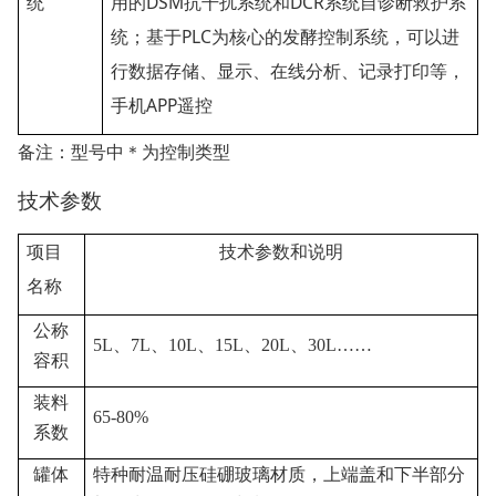
DSM
DCR
统
用的
抗干扰系统和
系统自诊断救护系
PLC
统；基于
为核心的发酵控制系统，可以进
行数据存储、显示、在线分析、记录打印等，
APP
手机
遥控
备注：型号中＊为控制类型
技术参数
项目
技术参数和说明
名称
公称
5L
、
7L
、
10L
、
15L
、
20L
、
30L
……
容积
装料
65-80%
系数
罐体
特种耐温耐压硅硼玻璃材质，上端盖和下半部分