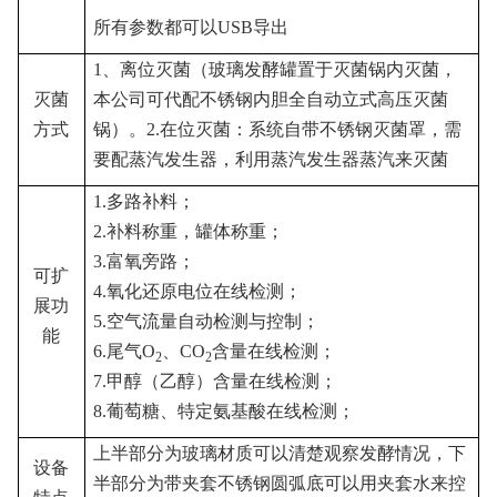
所有参数都可以
USB
导出
1
、离位灭菌（玻璃发酵罐置于灭菌锅内灭菌，
灭菌
本公司可代配不锈钢内胆全自动立式高压灭菌
方式
锅）。
2.
在位灭菌：系统自带不锈钢灭菌罩，需
要配蒸汽发生器，利用蒸汽发生器蒸汽来灭菌
1.
多路补料；
2.
补料称重，罐体称重；
3.
富氧旁路；
可扩
4.
氧化还原电位在线检测；
展功
5.
空气流量自动检测与控制；
能
6.
尾气
O
、
CO
含量在线检测；
2
2
7.
甲醇（乙醇）含量在线检测；
8.
葡萄糖、特定氨基酸在线检测；
上半部分为玻璃材质可以清楚观察发酵情况，下
设备
半部分为带夹套不锈钢圆弧底可以用夹套水来控