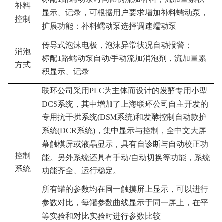
补料
显示、记录，可根据用户要求增加补料蠕动泵，
控制
扩展功能：补料蠕动泵选择调速蠕动泵
传导式泡沫电极，泡沫异常状况自动报警；
消泡
标配
1
路蠕动泵自动
/
手动流加消泡剂，流加量累
方式
积显示、记录
联环公司采用
PLC
为主体而设计的发酵专用小型
DCS
系统，其中增加了上海联环公司自主开发的
专用抗干扰系统
(DSM
系统
)
和发酵控制自动款护
系统
(DCR
系统
)
，集中显示与控制，全中文大屏
幕触模屏或液晶显示，具有自诊断与自动校正功
控制
能。另外系统还具有手动
/
自动切换等功能，系统
系统
功能齐全、运行稳定。
所有罐的参数均在同一触摸屏上显示，可以进行
参数对比，每罐参数曲线显示于同一屏上，在平
等实验和对比实验时进行参数比较