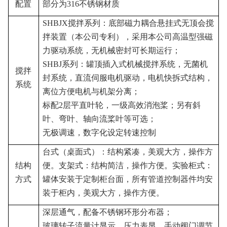
配置
部分为
316
不锈钢材质
SHBJX
搅拌系列：底部磁力耦合悬挂式无顶会搅
拌装置（本公司专利），采用本公司高温型强磁
力驱动系统，无机械密封可长期运行；
SHBJ
系列：罐顶插入式机械搅拌系统，无菌机
搅拌
封系统，直流伺服电机驱动，电机快拆式结构，
系统
离位方便电机与机架分离；
标配
2
层平直叶轮，一级高效消泡桨；另有斜
叶、弯叶、轴向流桨叶等可选；
无极调速，数字化设定转速控制
台式（桌面式）：结构紧凑，美观大方，操作方
结构
便。支架式：结构简洁，操作方便。实验柜式：
方式
罐体安装于定制柜台面，所有管道控制器件均安
装于柜内，美观大方，操作方便。
深层通气，配备不锈钢环形分布器；
玻璃转子流量计显示，压力表显，手动阀门调节