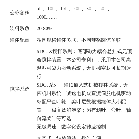
5L
、10L、15L、20L、30L、50L、
公称容积
100L……
装料系数
20-80%
罐体配置
相同规格罐体多联、不同规格罐体多联
SDGJX
搅拌系列：底部磁力耦合悬挂式无顶
会搅拌装置（本公司专利），采用本公司高
温型强磁力驱动系统，无机械密封可长期运
行；
SDGJ系列：罐顶插入式机械搅拌系统，无
搅拌系统
菌机封系统，减速电机或直流伺服电机驱动
标配平直叶轮，桨叶层数根据罐体大小配
置，一级高效消泡桨；另有斜叶、弯叶、轴
向流桨叶等可选；
无极调速，数字化设定转速控制
支架式：结构简洁，操作方便。