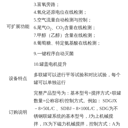
3.富氧旁路；
4.氧化还原电位在线检测；
5.空气流量自动检测与控制；
可扩展功能
6.尾气O
、CO
含量在线检测；
2
2
7.甲醇（乙醇）含量在线检测；
8.葡萄糖、特定氨基酸在线检测；
9.
一键程序自动灭菌
10.
罐盖电机提升
多联罐可以进行平等试验和对比试验，每个
设备特点
罐可以单独运行
完整产品型号为：基本型号+搅拌方式+联罐
数量×公称容积/控制方式。例如： SDGJX
－8×50L/C 、SDBJ－8×100L/C，SDG为不
订购说明
锈钢联罐系统的基本型号，J为上机械搅
拌，JX为下磁力机械搅拌，控制方式：A为