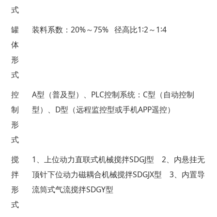
式
20%
75%
1
2
1
4
罐
装料系数：
～
径高比
∶
～
∶
体
形
式
A
PLC
C
控
型（普及型）、
控制系统：
型（自动控制
D
APP
制
型）、
型（远程监控型或手机
遥控）
形
式
1
SDGJ
2
搅
、上位动力直联式机械搅拌
型
、内悬挂无
SDGJX
3
拌
顶针下位动力磁耦合机械搅拌
型
、内置导
SDGY
形
流筒式气流搅拌
型
式