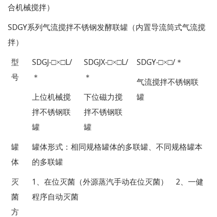
合机械搅拌）
SDGY
系列气流搅拌不锈钢发酵联罐（内置导流筒式气流搅
拌）
SDGJ-
L/
SDGJX-
L/
SDGY-
/
型
□×□
□×□
□×□
＊
号
＊
＊
气流搅拌不锈钢联
上位机械搅
下位磁力搅
罐
拌不锈钢联
拌不锈钢联
罐
罐
罐
罐体形式：相同规格罐体的多联罐、不同规格罐本
体
的多联罐
1
2
灭
、在位灭菌（外源蒸汽手动在位灭菌）
、一健
菌
程序自动灭菌
方