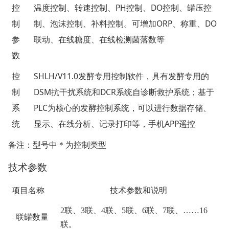
PH
DO
控
温度控制、转速控制、
控制、
控制、罐压控
ORP
DO
制
制、泡沫控制、补料控制。可增加
、称重、
参
联动、在线糖度、在线检测菌落数等
数
SHLH/V11.0
控
发酵专用控制软件，具有发酵专用的
DSM
DCR
制
抗干扰系统和
系统自诊断救护系统；基于
PLC
系
为核心的发酵控制系统，可以进行数据存储、
APP
统
显示、在线分析、记录打印等，手机
遥控
备注：型号中＊为控制类型
技术参数
项目名称
技术参数和说明
2
联、3联、4联、5联、6联、7联、……16
联罐数量
联。